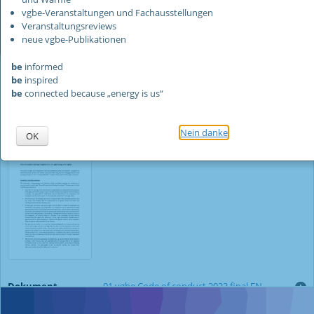
vgbe-Veranstaltungen und Fachausstellungen
Dokument
00 vgbe-pulse in-brief Members
Veranstaltungsreviews
16 S.
OK
neue vgbe-Publikationen
01/2024
Erstausgabe
be
informed
(1.390.769 bytes)
be
inspired
Beschreibung
vgbe pulse – PUblication Library SErvice ... in
be
connected because „energy is us“
brief ... kurz und bündig …
Sprache
Deutsch/Englisch
Nein danke
OK
Dokument
01 vgbe Code of conduct 2023 final EN
2 S.
(121.212 bytes)