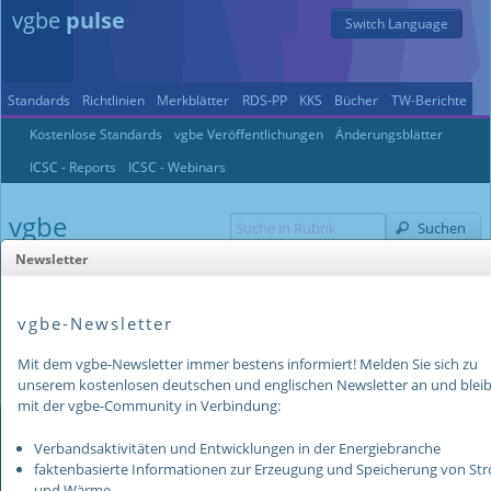
vgbe
pulse
Switch Language
2.0-SNAPSHOT 2026-06-10 09:21
DEV
2026-06-10 09:21
Standards
Richtlinien
Merkblätter
RDS-PP
KKS
Bücher
TW-Berichte
Kostenlose Standards
vgbe Veröffentlichungen
Änderungsblätter
Journal
Öffentlich
ICSC - Reports
ICSC - Webinars
vgbe
Suchen
Veröffentlichungen
Newsletter
Sortieren
vgbe-Newsletter
59 Einträge
Mit dem vgbe-Newsletter immer bestens informiert! Melden Sie sich zu
unserem kostenlosen deutschen und englischen Newsletter an und bleib
mit der vgbe-Community in Verbindung:
Nutzungsbedingungen
Verbandsaktivitäten und Entwicklungen in der Energiebranche
Hiermit bestätige ich die Kenntnisnahme der Nutzungs- und
faktenbasierte Informationen zur Erzeugung und Speicherung von St
Downloadbedingungen für die vgbe-Datenbank "vgbe pulse".
und Wärme